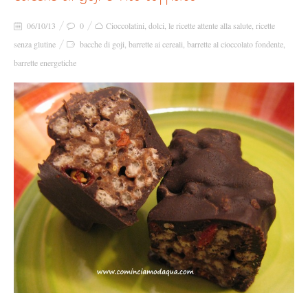
06/10/13
0
Cioccolatini
,
dolci
,
le ricette attente alla salute
,
ricette
senza glutine
bacche di goji
,
barrette ai cereali
,
barrette al cioccolato fondente
,
barrette energetiche