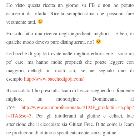
Ho visto questa ricetta un giorno su FB e non ho potuto
esimermi da rifarla. Ricetta semplicissima che possono fare
veramente tutti.
Ho solo fatto una ricerca degli ingredienti migliori… e beh, in
qualche modo dovevo pure distinguermi, no?
Le bacche di goji le trovate nelle migliori erboristerie…sono un
po’ care, ma hanno molte proprietà che potete leggere con
maggiori dettagli in molti siti, ve ne segnalo uno di
esempio
http://www.bacchedigoji.com/
.
Il cioccolato l’ho preso alla Icam di Lecco scegliendo il fondente
migliore, un monorigine Dominicana al
75%
http://www.icamprofessionale.it/TMP_prodottiLista.php?
l=ITA&sc=3
. Per gli intolleranti al glutine e celiaci, fate
attenzione che il cioccolato sia Gluten Free. Ditte come la Icam
ne producono di ottimo e specificatamente senza glutine.