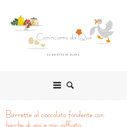
LE RICETTE DI ELENA
barrette al cioccolato fondente con
bacche di goji e riso soffiato