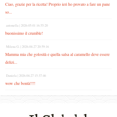
Ciao, grazie per la ricetta! Proprio ieri ho provato a fare un pane
so...
antonella |
2026-05-01 16:55:20
buonissimo il crumble!
Milena G. |
2026-04-27 20:59:16
Mamma mia che golosità e quella salsa al caramello deve essere
delizi...
Daniela |
2026-04-27 15:37:46
wow che bontà!!!!