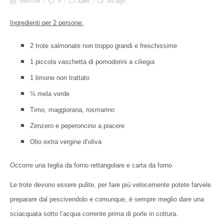
05/07/08
0
Altro
No tags
Ingredienti per 2 persone:
2 trote salmonate non troppo grandi e freschissime
1 piccola vaschetta di pomodorini a ciliegia
1 limone non trattato
½ mela verde
Timo, maggiorana, rosmarino
Zenzero e peperoncino a piacere
Olio extra vergine d’oliva
Occorre una teglia da forno rettangolare e carta da forno
Le trote devono essere pulite, per fare più velocemente potete farvele
preparare dal pescivendolo e comunque, è sempre meglio dare una
sciacquata sotto l’acqua corrente prima di porle in cottura.