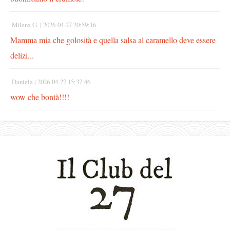
Milena G. |
2026-04-27 20:59:16
Mamma mia che golosità e quella salsa al caramello deve essere
delizi...
Daniela |
2026-04-27 15:37:46
wow che bontà!!!!