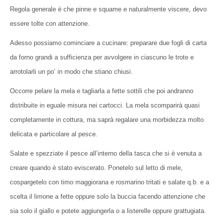
Regola generale è che pinne e squame e naturalmente viscere, devo
essere tolte con attenzione.
Adesso possiamo cominciare a cucinare: preparare due fogli di carta
da forno grandi a sufficienza per avvolgere in ciascuno le trote e
arrotolarli un po’ in modo che stiano chiusi.
Occorre pelare la mela e tagliarla a fette sottili che poi andranno
distribuite in eguale misura nei cartocci. La mela scomparirà quasi
completamente in cottura, ma saprà regalare una morbidezza molto
delicata e particolare al pesce.
Salate e spezziate il pesce all’interno della tasca che si è venuta a
creare quando è stato eviscerato. Ponetelo sul letto di mele,
cospargetelo con timo maggiorana e rosmarino tritati e salate q.b. e a
scelta il limone a fette oppure solo la buccia facendo attenzione che
sia solo il giallo e potete aggiungerla o a listerelle oppure grattugiata.