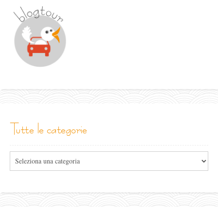
tutte le categorie
Tutte
le
categorie