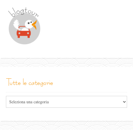
tutte le categorie
Tutte
le
categorie