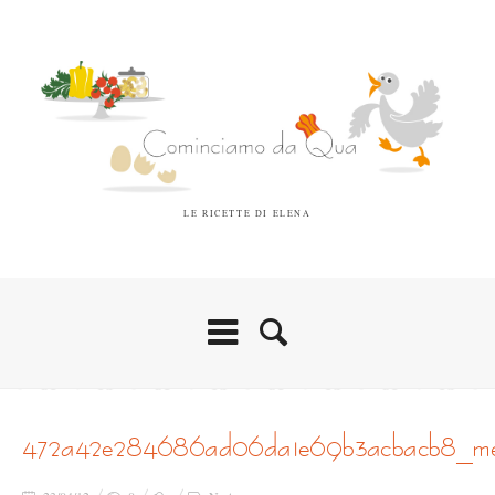
LE RICETTE DI ELENA
472a42e284686ad06da1e69b3acbacb8_m