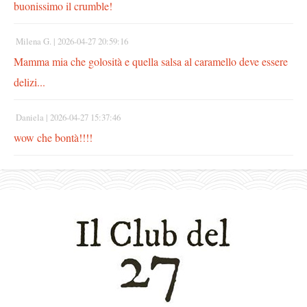
buonissimo il crumble!
Milena G. |
2026-04-27 20:59:16
Mamma mia che golosità e quella salsa al caramello deve essere
delizi...
Daniela |
2026-04-27 15:37:46
wow che bontà!!!!