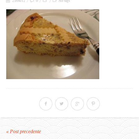
23/04/12
0
No tags
« Post precedente