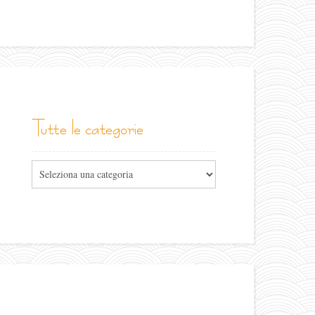
tutte le categorie
Tutte
le
categorie