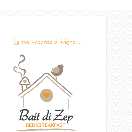
le tue vacanze a livigno…