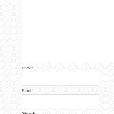
Nome
*
Email
*
Sito web