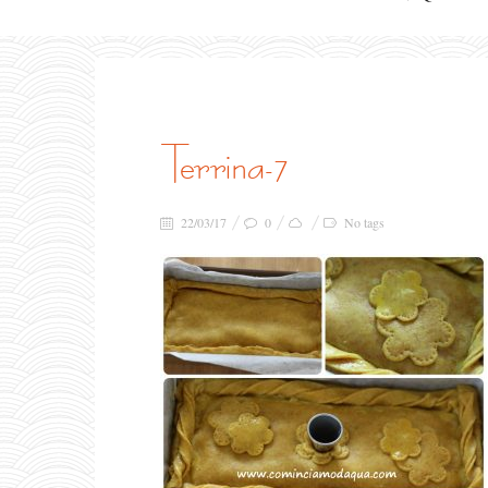
terrina-7
22/03/17
0
No tags