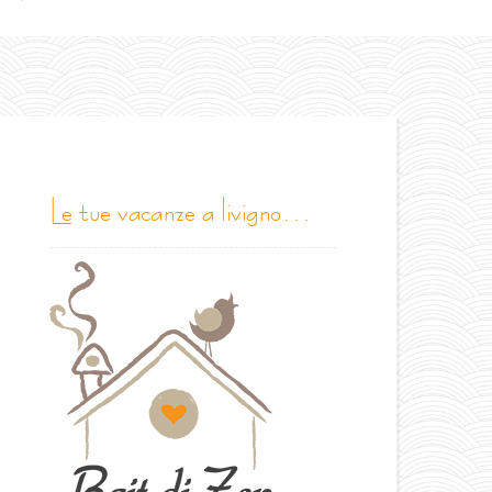
le tue vacanze a livigno…