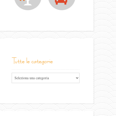
tutte le categorie
Tutte
le
categorie