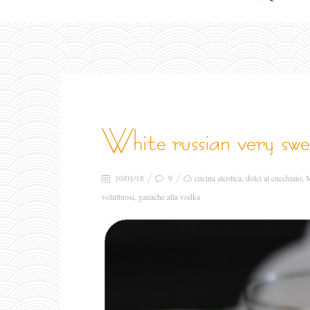
white russian very 
10/01/18
9
cucina alcolica
,
dolci al cucchiaio
,
M
voluttuosi
,
ganache alla vodka