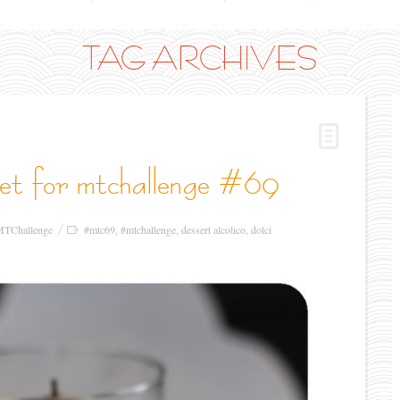
TAG ARCHIVES
sweet for mtchallenge #69
TChallenge
#mtc69
,
#mtchallenge
,
dessert alcolico
,
dolci