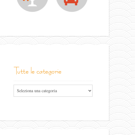
tutte le categorie
Tutte
le
categorie