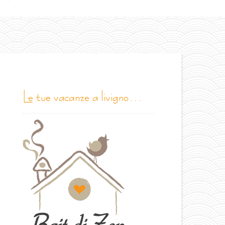
le tue vacanze a livigno…