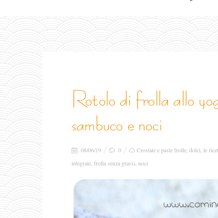
rotolo di frolla allo yogurt con confettura di
sambuco e noci
08/06/19
0
Crostate e paste frolle
,
dolci
,
le rice
integrale
,
frolla senza grassi
,
noci