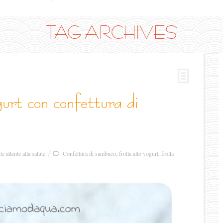
TAG ARCHIVES
tte attente alla salute
Confettura di sambuco
,
frolla allo yogurt
,
frolla