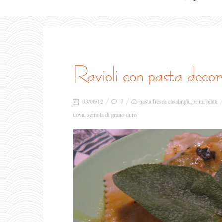
ravioli con pasta deco
03/06/12
7
pasta fresca casalinga
,
primi piatti
uova
,
semola di grano duro