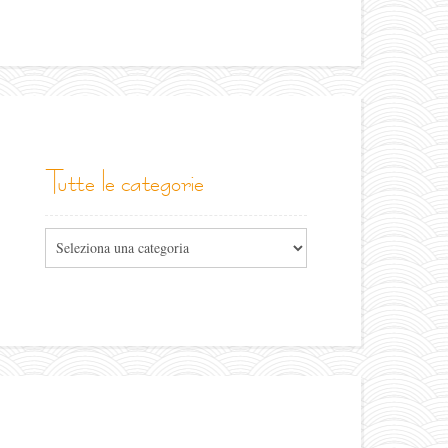
tutte le categorie
Tutte
le
categorie