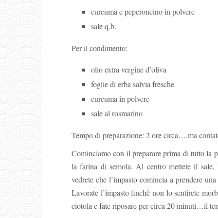
curcuma e peperoncino in polvere
sale q.b.
Per il condimento:
olio extra vergine d’oliva
foglie di erba salvia fresche
curcuma in polvere
sale al rosmarino
Tempo di preparazione: 2 ore circa….ma contate
Cominciamo con il preparare prima di tutto la pa
la farina di semola. Al centro mettete il sale
vedrete che l’impasto comincia a prendere una c
Lavorate l’impasto finchè non lo sentirete morb
ciotola e fate riposare per circa 20 minuti…il te