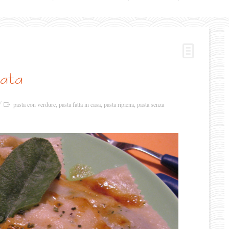
rata
pasta con verdure
,
pasta fatta in casa
,
pasta ripiena
,
pasta senza