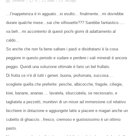
29/06/08
0
Altro
No tags
…l’inappetenza è in agguato…io esulto… finalmente…mi dovrebbe
durare qualche mese…sai che silhouette??? Sarebbe fantastico…..
va beh…mi accontento di questi pochi giorni di adattamento al
caldo…
So anche che non fa bene saltare i pasti e disidratarsi è la cosa
peggiore in questo periodo e sudare e perdere i sali minerali è ancora
peggio. Quindi una soluzione ottimale è farsi un bel frullato.
Di frutta ce n’è di tutti i generi..buona, profumata, succosa….
scegliete quella che preferite: pesche, albicocche, fragole, ciliegie,
kiwi, banane, ananas…. lavatela, sbucciatela, se necessario, e
tagliatela a pezzetti, munitevi di un mixer ad immersione col relativo
bicchiere in dotazione e aggiungete latte a piacere e magari anche un
cubetto di ghiaccio…fresco, cremoso e gustosissimo è un ottimo
pasto.