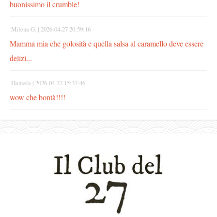
buonissimo il crumble!
Milena G. |
2026-04-27 20:59:16
Mamma mia che golosità e quella salsa al caramello deve essere
delizi...
Daniela |
2026-04-27 15:37:46
wow che bontà!!!!