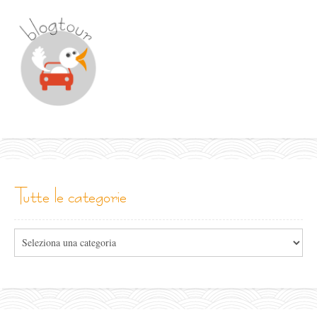
tutte le categorie
Tutte
le
categorie