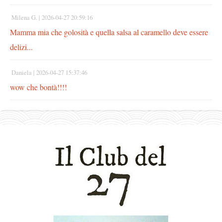
Milena G. |
2026-04-27 20:59:16
Mamma mia che golosità e quella salsa al caramello deve essere
delizi...
Daniela |
2026-04-27 15:37:46
wow che bontà!!!!