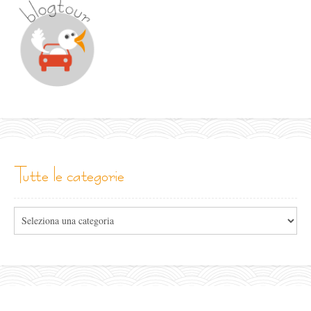
tutte le categorie
Tutte
le
categorie