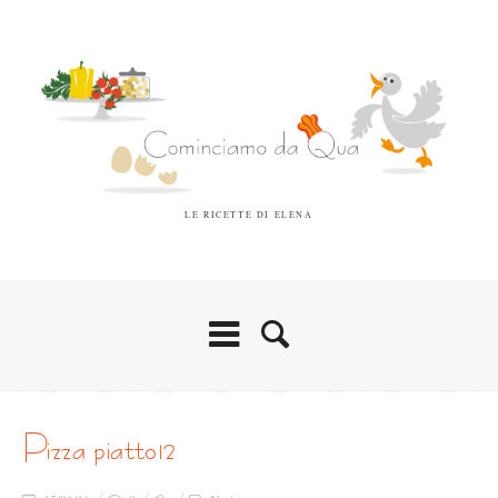
LE RICETTE DI ELENA
pizza piatto12