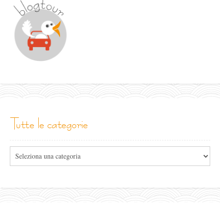
tutte le categorie
Tutte
le
categorie