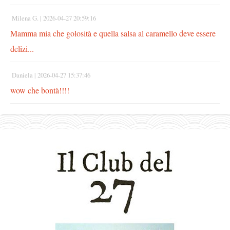
Milena G. |
2026-04-27 20:59:16
Mamma mia che golosità e quella salsa al caramello deve essere
delizi...
Daniela |
2026-04-27 15:37:46
wow che bontà!!!!