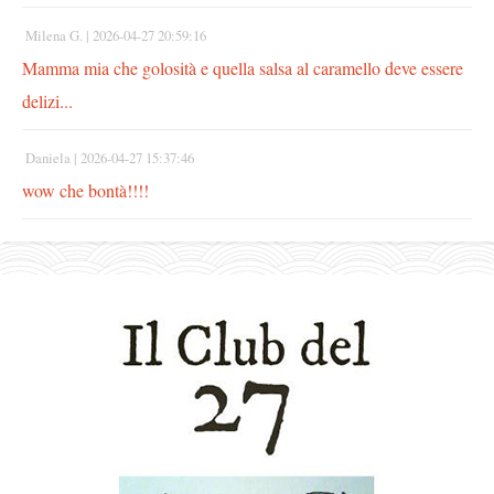
Milena G. |
2026-04-27 20:59:16
Mamma mia che golosità e quella salsa al caramello deve essere
delizi...
Daniela |
2026-04-27 15:37:46
wow che bontà!!!!