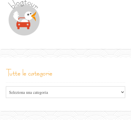
tutte le categorie
Tutte
le
categorie