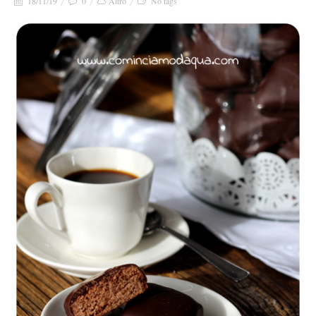
18/11/19
0
Altro
No tags