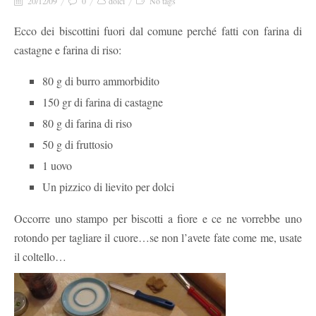
20/12/09
0
dolci
No tags
Ecco dei biscottini fuori dal comune perché fatti con farina di
castagne e farina di riso:
80 g di burro ammorbidito
150 gr di farina di castagne
80 g di farina di riso
50 g di fruttosio
1 uovo
Un pizzico di lievito per dolci
Occorre uno stampo per biscotti a fiore e ce ne vorrebbe uno
rotondo per tagliare il cuore…se non l’avete fate come me, usate
il coltello…