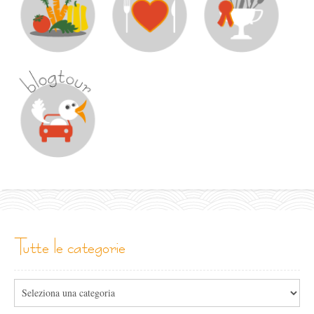
tutte le categorie
Tutte
le
categorie