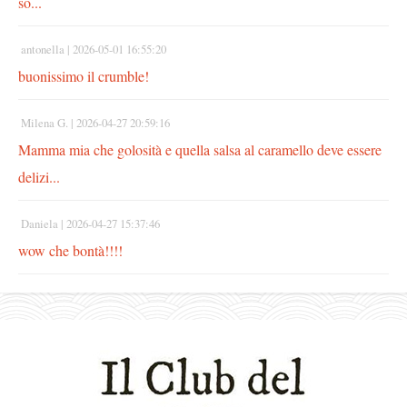
so...
antonella |
2026-05-01 16:55:20
buonissimo il crumble!
Milena G. |
2026-04-27 20:59:16
Mamma mia che golosità e quella salsa al caramello deve essere
delizi...
Daniela |
2026-04-27 15:37:46
wow che bontà!!!!