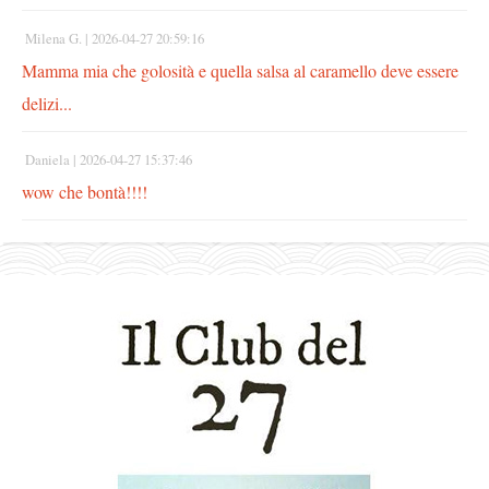
Milena G. |
2026-04-27 20:59:16
Mamma mia che golosità e quella salsa al caramello deve essere
delizi...
Daniela |
2026-04-27 15:37:46
wow che bontà!!!!