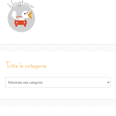
tutte le categorie
Tutte
le
categorie