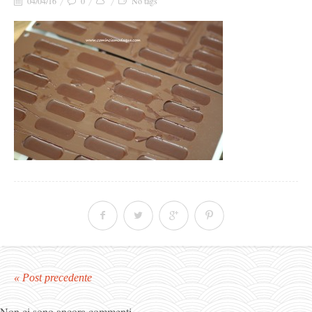
04/04/16
0
No tags
« Post precedente
Non ci sono ancora commenti.