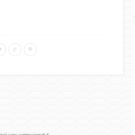
atori sono contrassegnati
*