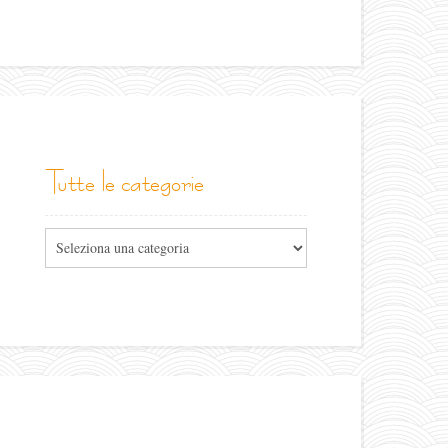
tutte le categorie
Tutte
le
categorie