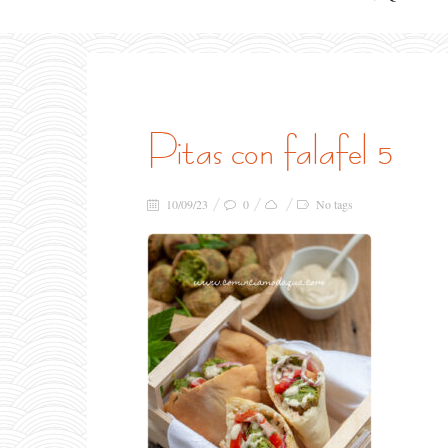
pitas con falafel 5
10/09/23
0
No tags