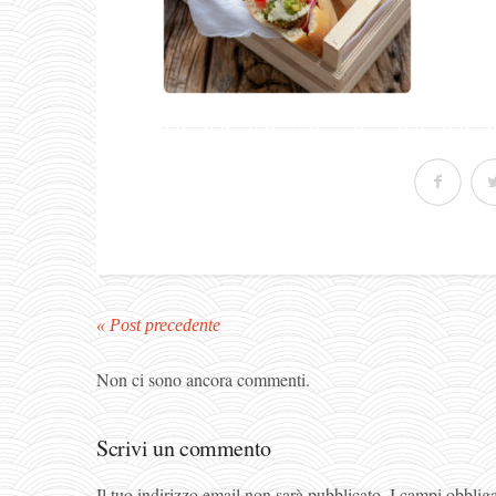
« Post precedente
Non ci sono ancora commenti.
Scrivi un commento
Il tuo indirizzo email non sarà pubblicato.
I campi obblig