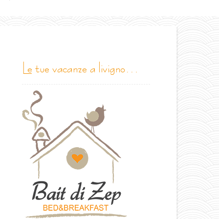
le tue vacanze a livigno…