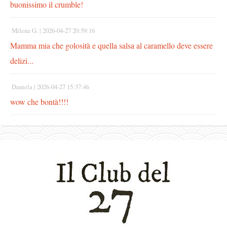
buonissimo il crumble!
Milena G. |
2026-04-27 20:59:16
Mamma mia che golosità e quella salsa al caramello deve essere
delizi...
Daniela |
2026-04-27 15:37:46
wow che bontà!!!!