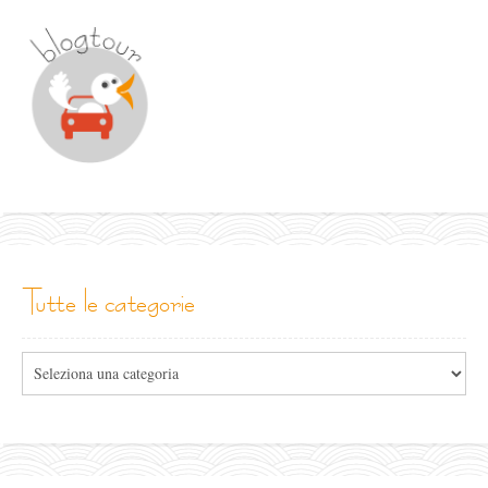
tutte le categorie
Tutte
le
categorie