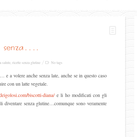
i… senza….
la salute
,
ricette senza glutine
No tags
e a volere anche senza late, anche se in questo caso
uire con un latte vegetale.
adeigolosi.com/biscotti-diana/
e li ho modificati con gli
doli diventare senza glutine…comunque sono veramente