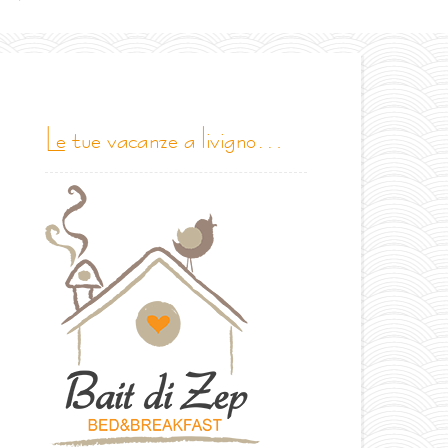
le tue vacanze a livigno…