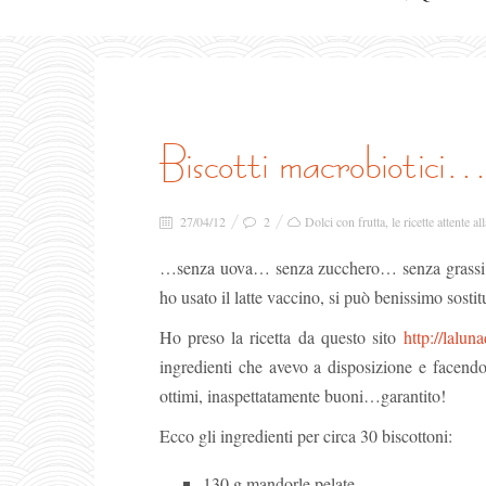
biscotti macrobiotic
27/04/12
2
Dolci con frutta
,
le ricette attente al
…senza uova… senza zucchero… senza grassi… 
ho usato il latte vaccino, si può benissimo sostit
Ho preso la ricetta da questo sito
http://lalun
ingredienti che avevo a disposizione e facen
ottimi, inaspettatamente buoni…garantito!
Ecco gli ingredienti per circa 30 biscottoni:
130 g mandorle pelate