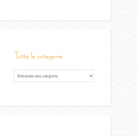
tutte le categorie
Tutte
le
categorie