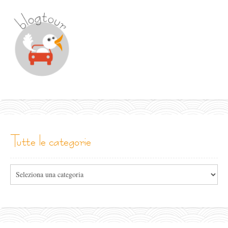
tutte le categorie
Tutte
le
categorie