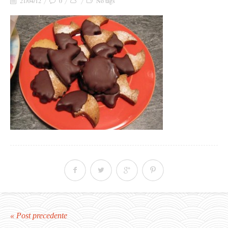
21/04/12
0
No tags
« Post precedente