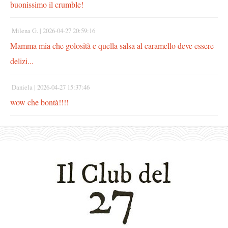
buonissimo il crumble!
Milena G. |
2026-04-27 20:59:16
Mamma mia che golosità e quella salsa al caramello deve essere
delizi...
Daniela |
2026-04-27 15:37:46
wow che bontà!!!!