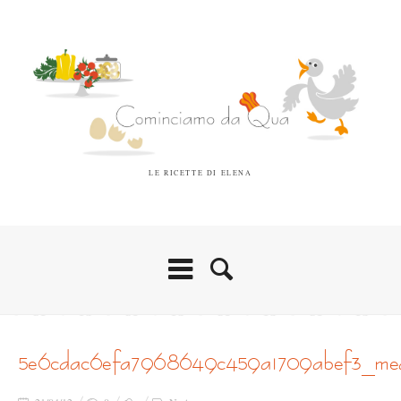
LE RICETTE DI ELENA
5e6cdac6efa7968649c459a1709abef3_me