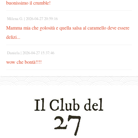
buonissimo il crumble!
Milena G. |
2026-04-27 20:59:16
Mamma mia che golosità e quella salsa al caramello deve essere
delizi...
Daniela |
2026-04-27 15:37:46
wow che bontà!!!!