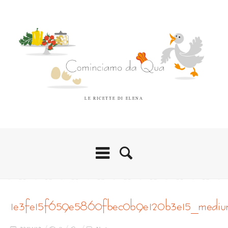
LE RICETTE DI ELENA
1e3fe15f659e5860fbec0b9e120b3e15_medi