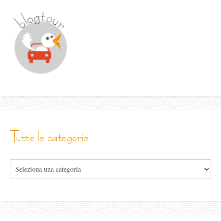
tutte le categorie
Tutte
le
categorie