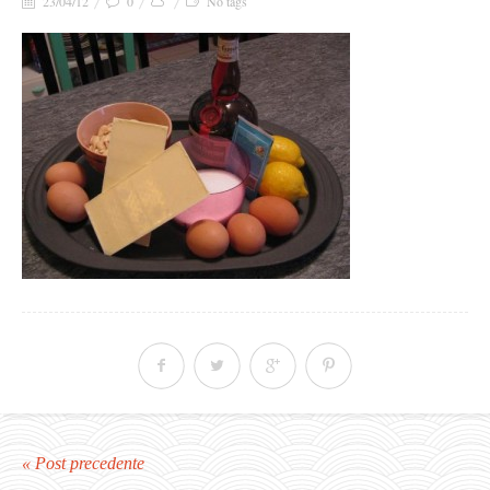
23/04/12
0
No tags
« Post precedente