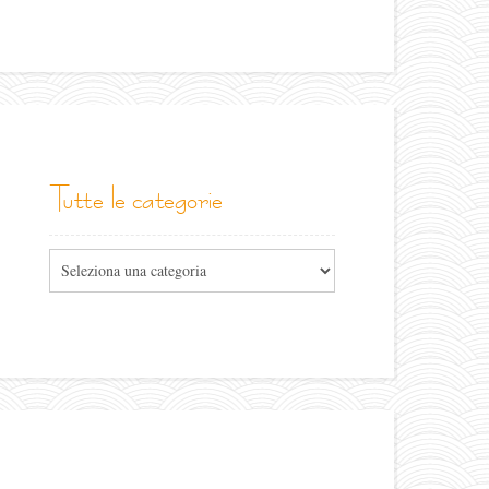
tutte le categorie
Tutte
le
categorie