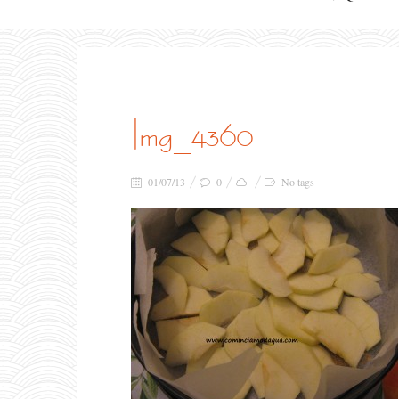
img_4360
01/07/13
0
No tags