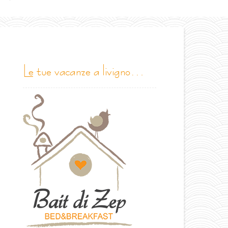
le tue vacanze a livigno…