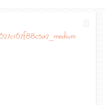
7627c167f88c5a2_medium