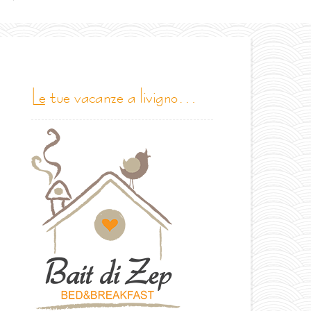
le tue vacanze a livigno…