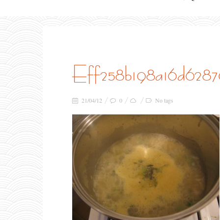
eff258b198a16d628
21/04/12
0
No tags