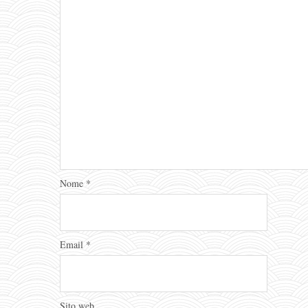
Nome
*
Email
*
Sito web