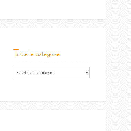
tutte le categorie
Tutte
le
categorie