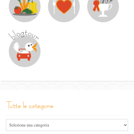
tutte le categorie
Tutte
le
categorie