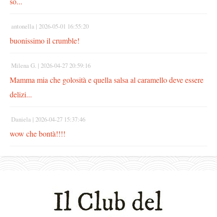
so...
antonella |
2026-05-01 16:55:20
buonissimo il crumble!
Milena G. |
2026-04-27 20:59:16
Mamma mia che golosità e quella salsa al caramello deve essere
delizi...
Daniela |
2026-04-27 15:37:46
wow che bontà!!!!