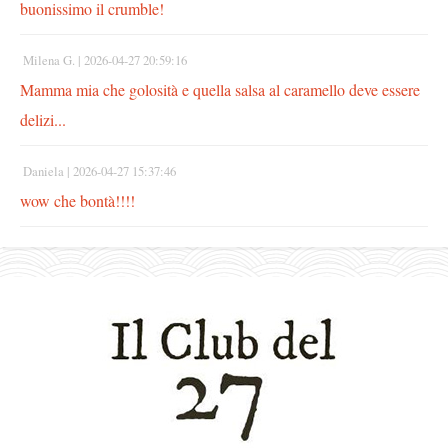
buonissimo il crumble!
Milena G. |
2026-04-27 20:59:16
Mamma mia che golosità e quella salsa al caramello deve essere
delizi...
Daniela |
2026-04-27 15:37:46
wow che bontà!!!!