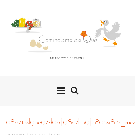
LE RICETTE DI ELENA
08e21ed95e97d0af98c2b59fc80fa8c2_me