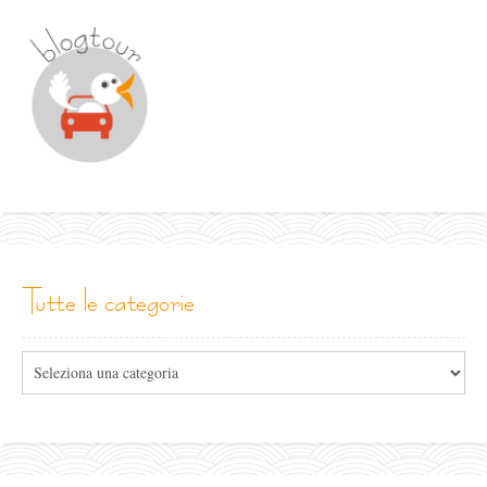
tutte le categorie
Tutte
le
categorie