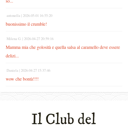
so...
antonella |
2026-05-01 16:55:20
buonissimo il crumble!
Milena G. |
2026-04-27 20:59:16
Mamma mia che golosità e quella salsa al caramello deve essere
delizi...
Daniela |
2026-04-27 15:37:46
wow che bontà!!!!