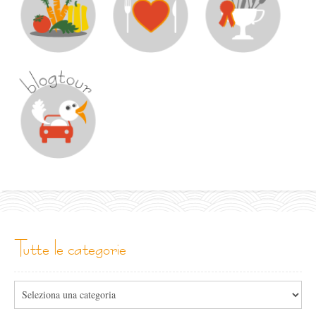
tutte le categorie
Tutte
le
categorie