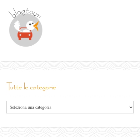
tutte le categorie
Tutte
le
categorie