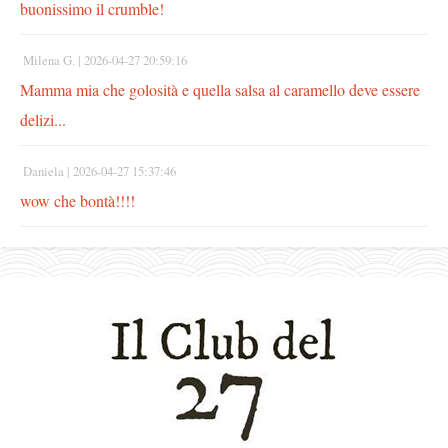
buonissimo il crumble!
Milena G. |
2026-04-27 20:59:16
Mamma mia che golosità e quella salsa al caramello deve essere
delizi...
Daniela |
2026-04-27 15:37:46
wow che bontà!!!!