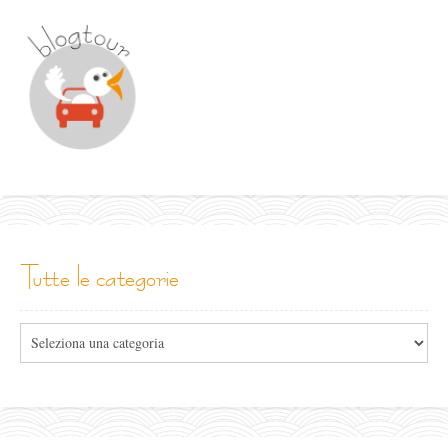
tutte le categorie
Tutte
le
categorie