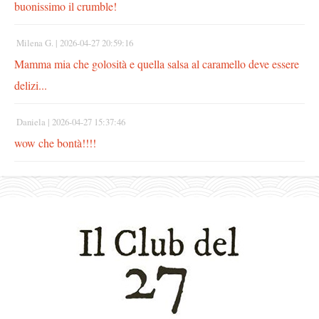
buonissimo il crumble!
Milena G. |
2026-04-27 20:59:16
Mamma mia che golosità e quella salsa al caramello deve essere
delizi...
Daniela |
2026-04-27 15:37:46
wow che bontà!!!!