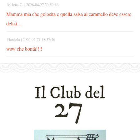
Milena G. |
2026-04-27 20:59:16
Mamma mia che golosità e quella salsa al caramello deve essere
delizi...
Daniela |
2026-04-27 15:37:46
wow che bontà!!!!