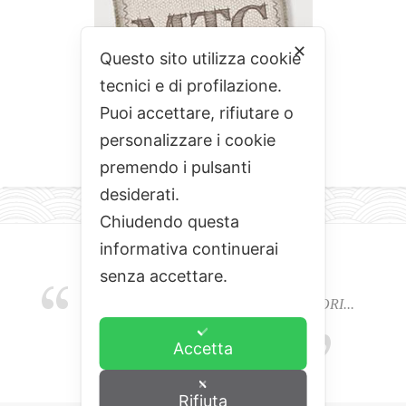
✕
Questo sito utilizza cookie
tecnici e di profilazione.
Puoi accettare, rifiutare o
personalizzare i cookie
premendo i pulsanti
desiderati.
Chiudendo questa
informativa continuerai
senza accettare.
EMOZIONI, COLORI, ODORI E SAPORI...
L'ALCHIMIA DEL BUON CIBO
Accetta
Rifiuta