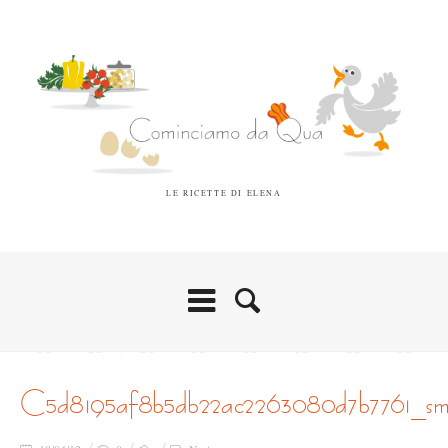
LE RICETTE DI ELENA
c5d8195af8b5db22ac2263080d7b7761_sma