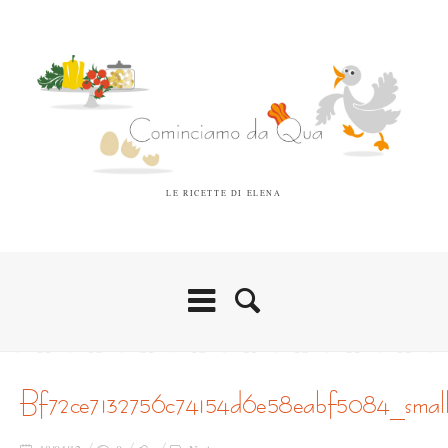
LE RICETTE DI ELENA
bf72ce7132756c74154d6e58eabf5084_smal