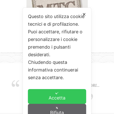
✕
Questo sito utilizza cookie
tecnici e di profilazione.
Puoi accettare, rifiutare o
personalizzare i cookie
premendo i pulsanti
desiderati.
Chiudendo questa
informativa continuerai
senza accettare.
EMOZIONI, COLORI, ODORI E SAPORI...
L'ALCHIMIA DEL BUON CIBO
Accetta
Rifiuta