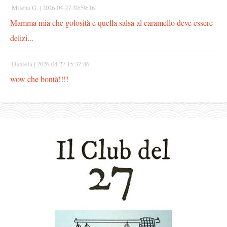
Milena G. |
2026-04-27 20:59:16
Mamma mia che golosità e quella salsa al caramello deve essere
delizi...
Daniela |
2026-04-27 15:37:46
wow che bontà!!!!