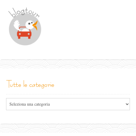
tutte le categorie
Tutte
le
categorie