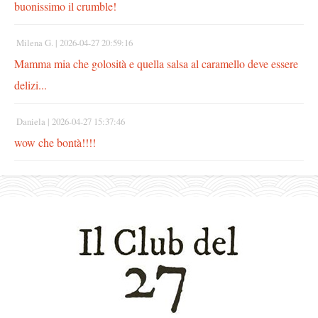
buonissimo il crumble!
Milena G. |
2026-04-27 20:59:16
Mamma mia che golosità e quella salsa al caramello deve essere
delizi...
Daniela |
2026-04-27 15:37:46
wow che bontà!!!!