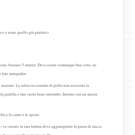
co o usate quello già grattato)
ssione, bastano 5 minuti. Deve essere comunque ben cotta, ne
 fate intiepidire.
e insieme. La salsiccia essendo di pollo non necessita la
lla padella e fare cuore bene entrambe. Irrorate con un mezze
lla e la carne e le spezie.
e, va versato in una terrina dove aggiungerete la purea di zucca,