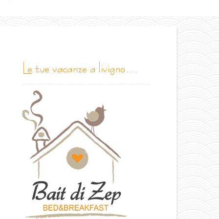
le tue vacanze a livigno…