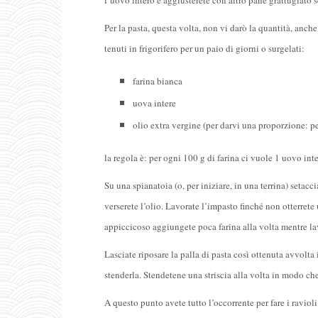
l’uovo intero e aggiusterete con altro pane grattugiato s
Per la pasta, questa volta, non vi darò la quantità, anch
tenuti in frigorifero per un paio di giorni o surgelati:
farina bianca
uova intere
olio extra vergine (per darvi una proporzione: pe
la regola è: per ogni 100 g di farina ci vuole 1 uovo int
Su una spianatoia (o, per iniziare, in una terrina) setac
verserete l’olio. Lavorate l’impasto finché non otterrete
appiccicoso aggiungete poca farina alla volta mentre lav
Lasciate riposare la palla di pasta così ottenuta avvolta
stenderla. Stendetene una striscia alla volta in modo che
A questo punto avete tutto l’occorrente per fare i ravioli