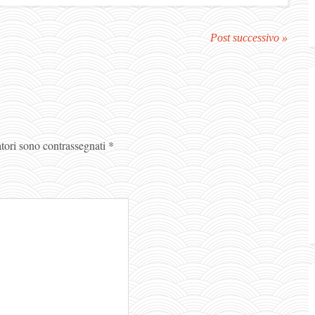
Post successivo »
atori sono contrassegnati
*