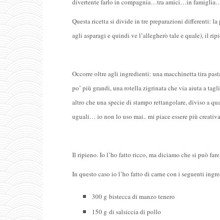
divertente farlo in compagnia…tra amici…in famiglia
Questa ricetta si divide in tre preparazioni differenti: la
agli asparagi e quindi ve l’allegherò tale e quale), il rip
Occorre oltre agli ingredienti: una macchinetta tira pasta
po’ più grandi, una rotella zigrinata che via aiuta a tag
altro che una specie di stampo rettangolare, diviso a quad
uguali… io non lo uso mai.. mi piace essere più creat
Il ripieno. Io l’ho fatto ricco, ma diciamo che si può far
In questo caso io l’ho fatto di carne con i seguenti ingre
300 g bistecca di manzo tenero
150 g di salsiccia di pollo