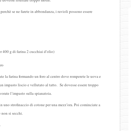
e dovesse risultare troppo molle.
e perchè se ne farete in abbondanza, i ravioli possono essere
r 400 g di farina 2 cucchiai d’olio)
ero
ciate la farina formando un foro al centro dove romperete le uova e
 un impasto liscio e vellutato al tatto. Se dovesse essere troppo
orate l’impasto sulla spianatoia.
 in uno strofinaccio di cotone per una mezz’ora. Poi cominciate a
 non si secchi.
.