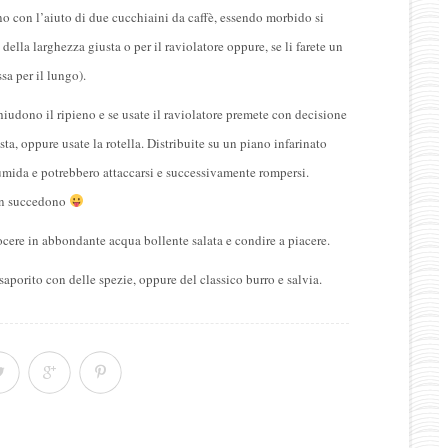
ieno con l’aiuto di due cucchiaini da caffè, essendo morbido si
della larghezza giusta o per il raviolatore oppure, se li farete un
ssa per il lungo).
hiudono il ripieno e se usate il raviolatore premete con decisione
asta, oppure usate la rotella. Distribuite su un piano infarinato
umida e potrebbero attaccarsi e successivamente rompersi.
on succedono
ocere in abbondante acqua bollente salata e condire a piacere.
saporito con delle spezie, oppure del classico burro e salvia.