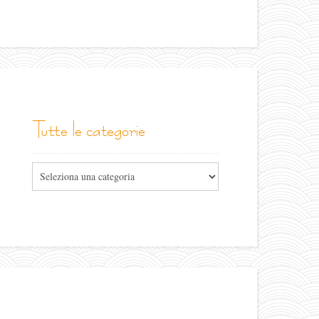
tutte le categorie
Tutte
le
categorie