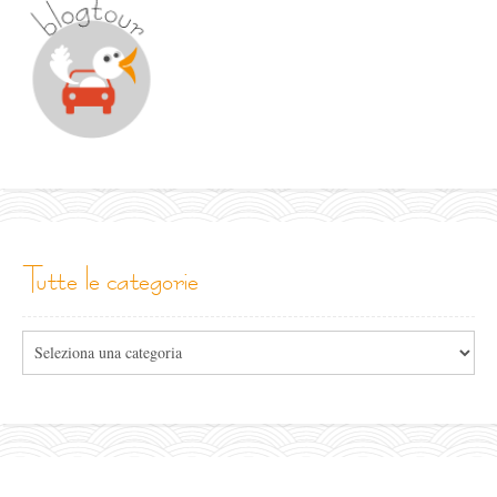
tutte le categorie
Tutte
le
categorie