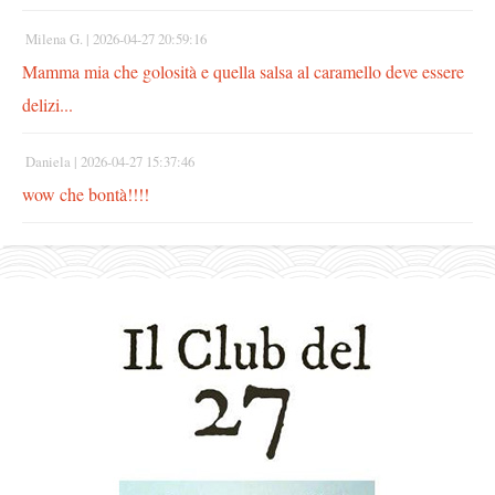
Milena G. |
2026-04-27 20:59:16
Mamma mia che golosità e quella salsa al caramello deve essere
delizi...
Daniela |
2026-04-27 15:37:46
wow che bontà!!!!