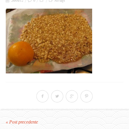
26/04/12
0
No tags
« Post precedente