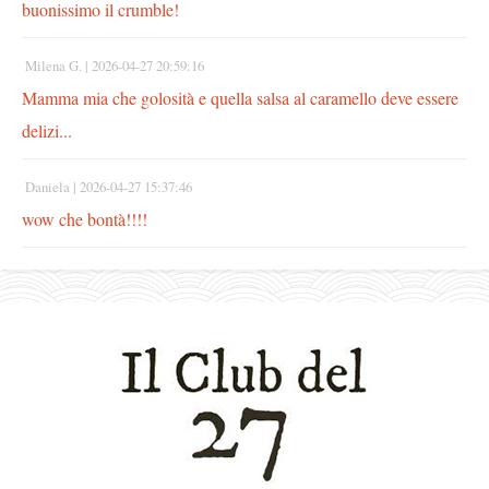
buonissimo il crumble!
Milena G. |
2026-04-27 20:59:16
Mamma mia che golosità e quella salsa al caramello deve essere
delizi...
Daniela |
2026-04-27 15:37:46
wow che bontà!!!!