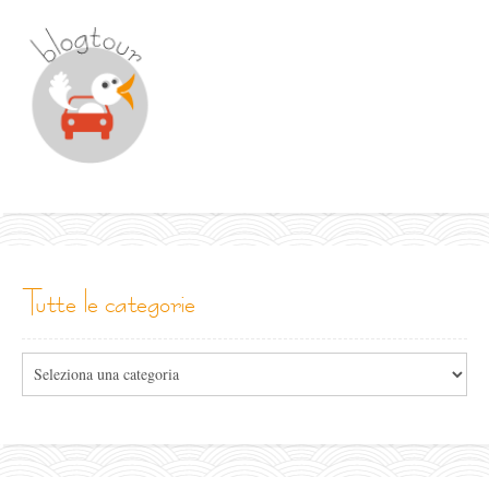
tutte le categorie
Tutte
le
categorie