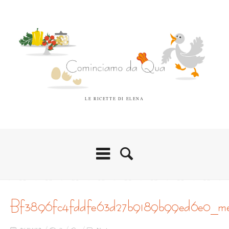
LE RICETTE DI ELENA
bf3896fc4fddfe63d27b9189b99ed6e0_m