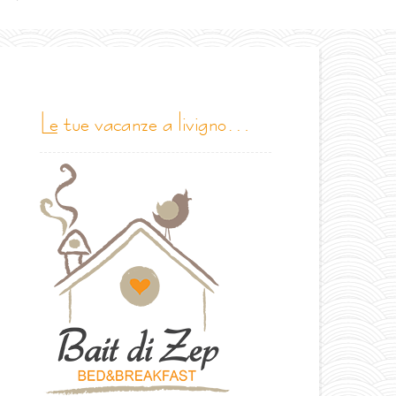
le tue vacanze a livigno…