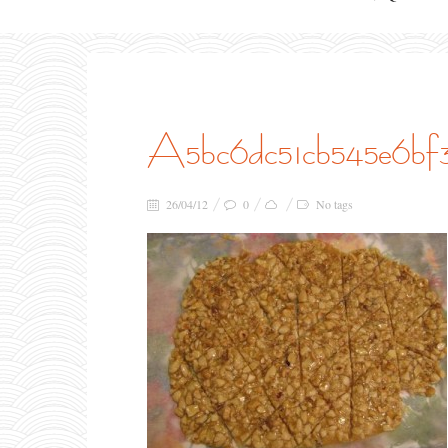
a5bc6dc51cb545e6b
26/04/12
0
No tags