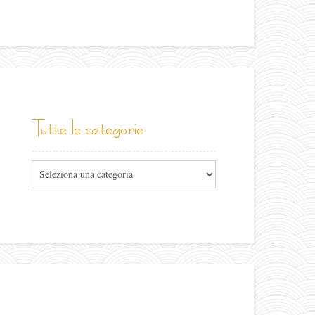
tutte le categorie
Tutte
le
categorie