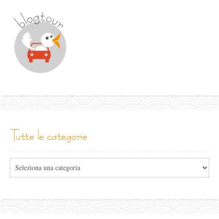
tutte le categorie
Tutte
le
categorie