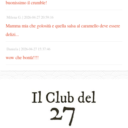
buonissimo il crumble!
Milena G. |
2026-04-27 20:59:16
Mamma mia che golosità e quella salsa al caramello deve essere
delizi...
Daniela |
2026-04-27 15:37:46
wow che bontà!!!!