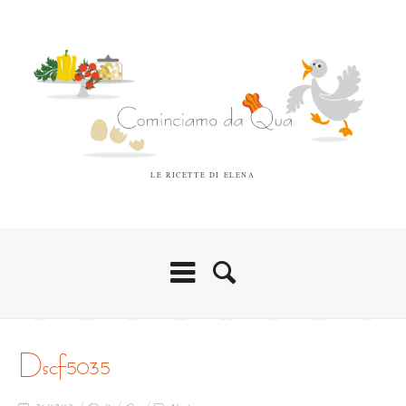
LE RICETTE DI ELENA
dscf5035