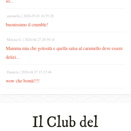
so...
antonella |
2026-05-01 16:55:20
buonissimo il crumble!
Milena G. |
2026-04-27 20:59:16
Mamma mia che golosità e quella salsa al caramello deve essere
delizi...
Daniela |
2026-04-27 15:37:46
wow che bontà!!!!