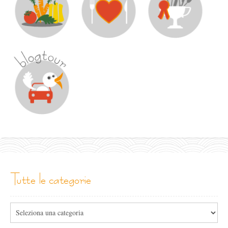
tutte le categorie
Tutte
le
categorie