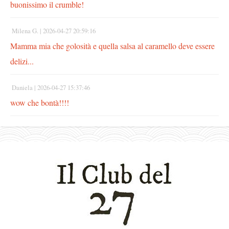
buonissimo il crumble!
Milena G. |
2026-04-27 20:59:16
Mamma mia che golosità e quella salsa al caramello deve essere
delizi...
Daniela |
2026-04-27 15:37:46
wow che bontà!!!!