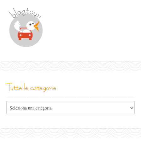
tutte le categorie
Tutte
le
categorie