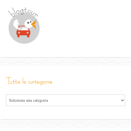
tutte le categorie
Tutte
le
categorie