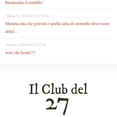
buonissimo il crumble!
Milena G. |
2026-04-27 20:59:16
Mamma mia che golosità e quella salsa al caramello deve essere
delizi...
Daniela |
2026-04-27 15:37:46
wow che bontà!!!!