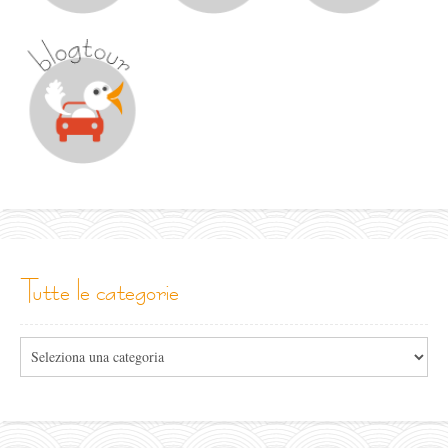
tutte le categorie
Tutte
le
categorie