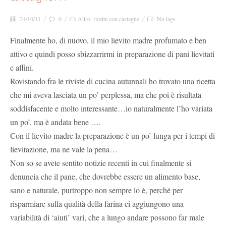
24/10/11
0
Altro
,
ricette con castagne
No tags
Finalmente ho, di nuovo, il mio lievito madre profumato e ben
attivo e quindi posso sbizzarrirmi in preparazione di pani lievitati
e affini.
Rovistando fra le riviste di cucina autunnali ho trovato una ricetta
che mi aveva lasciata un po’ perplessa, ma che poi è risultata
soddisfacente e molto interessante…io naturalmente l’ho variata
un po’, ma è andata bene ….
Con il lievito madre la preparazione è un po’ lunga per i tempi di
lievitazione, ma ne vale la pena…
Non so se avete sentito notizie recenti in cui finalmente si
denuncia che il pane, che dovrebbe essere un alimento base,
sano e naturale, purtroppo non sempre lo è, perché per
risparmiare sulla qualità della farina ci aggiungono una
variabilità di ‘aiuti’ vari, che a lungo andare possono far male