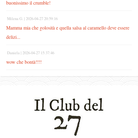
buonissimo il crumble!
Milena G. |
2026-04-27 20:59:16
Mamma mia che golosità e quella salsa al caramello deve essere
delizi...
Daniela |
2026-04-27 15:37:46
wow che bontà!!!!