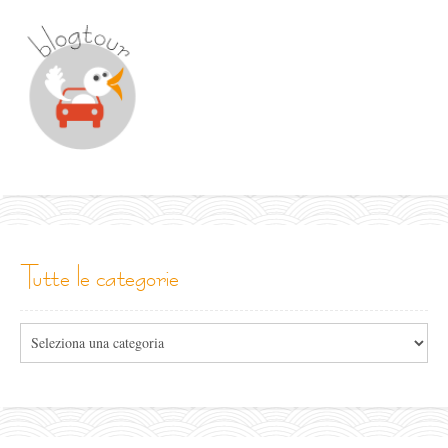
tutte le categorie
Tutte
le
categorie