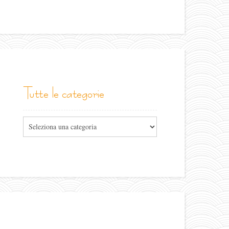
tutte le categorie
Tutte
le
categorie