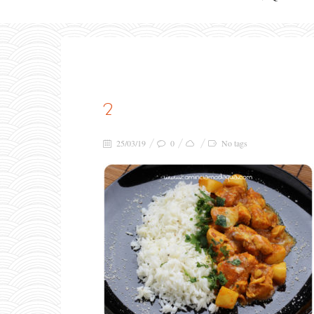
2
25/03/19
0
No tags