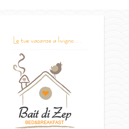
le tue vacanze a livigno…