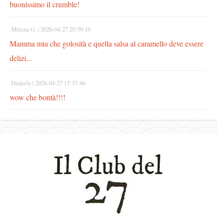
buonissimo il crumble!
Milena G. |
2026-04-27 20:59:16
Mamma mia che golosità e quella salsa al caramello deve essere
delizi...
Daniela |
2026-04-27 15:37:46
wow che bontà!!!!