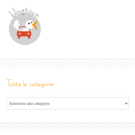
tutte le categorie
Tutte
le
categorie