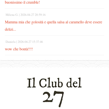
buonissimo il crumble!
Milena G. |
2026-04-27 20:59:16
Mamma mia che golosità e quella salsa al caramello deve essere
delizi...
Daniela |
2026-04-27 15:37:46
wow che bontà!!!!