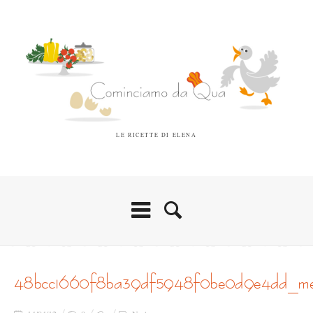
LE RICETTE DI ELENA
48bcc1660f8ba39df5948f0be0d9e4dd_m