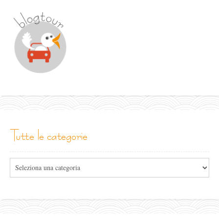
tutte le categorie
Tutte
le
categorie