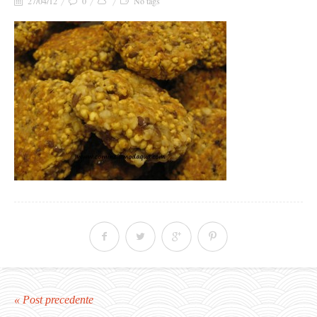
27/04/12
0
No tags
« Post precedente