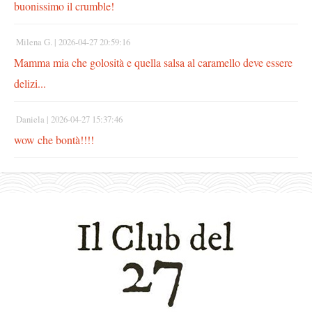
buonissimo il crumble!
Milena G. |
2026-04-27 20:59:16
Mamma mia che golosità e quella salsa al caramello deve essere
delizi...
Daniela |
2026-04-27 15:37:46
wow che bontà!!!!