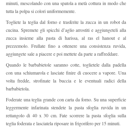
minuti, mescolando con una spatola a metà cottura in modo che
tutta la polpa si colori uniformemente.
Togliete la teglia dal forno e trasferite la zucca in un robot da
cucina. Spremete gli spicchi d’aglio arrostiti e aggiungeteli alla
zucca insieme alla pasta di harissa, al ras el hanout e al
prezzemolo. Frullate fino a ottenere una consistenza ruvida,
aggiungete sale a piacere e poi mettete da parte a raffreddare.
Quando le barbabietole saranno cotte, toglietele dalla padella
con una schiumarola e lasciate finire di cuocere a vapore. Una
volta fredde, strofinate la buccia e le eventuali radici della
barbabietola.
Foderate una teglia grande con carta da forno. Su una superficie
leggermente infarinata stendete la pasta sfoglia ruvida in un
rettangolo di 40 x 30 cm. Fate scorrere la pasta sfoglia sulla
teglia foderata e lasciatela riposare in frigorifero per 15 minuti.