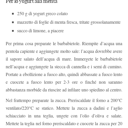
Per lo yogurt alla menta
250 g di yogurt greco colato
mazzetto di foglie di menta fresca, tritate grossolanamente
succo di limone, a piacere
Per prima cosa preparate le barbabietole. Riempite d’acqua una
pentola capiente e aggiungete molto sale: l’acqua dovrebbe avere
il sapore salato dell’acqua di mare. Immergete le barbabietole
nell’acqua e aggiungete la stecca di cannella e i semi di cumino.
Portate a ebollizione a fuoco alto, quindi abbassate a fuoco lento
e cuocete a fuoco lento per 2-3 ore o finché non saranno
abbastanza morbide da riuscire ad infilare uno spiedino al centro.
Nel frattempo preparate la zucca. Preriscaldate il forno a 200°C
ventilato/220°C se statico. Mettete la zucca a dadini e l’aglio
schiacciato in una teglia, ungete con l’olio d’oliva e salate.
Mettete la teglia nel forno preriscaldato e cuocete la zucca per 20