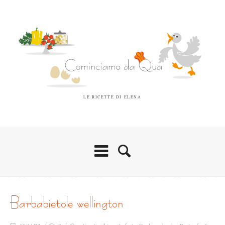
LE RICETTE DI ELENA
barbabietole wellington