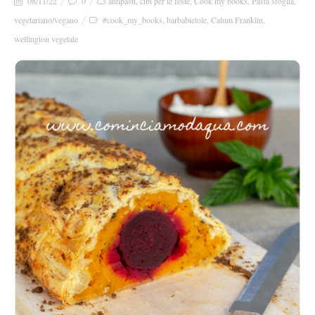
08/11/22
0
antipasti
,
cibi per le feste
,
Cook my books
,
Pasta sfoglia
,
vegetariano/vegano
#cook_my_books
,
barbabietole
,
Calum Franklin
,
wellington vegetale