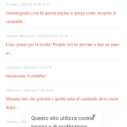
Claudia |
2026-05-07 08:54:45
Gummygenix.com In questa pagina ti spiega come ricoprire le
caramelle...
Stefania Mazzarelli |
2026-05-04 19:45:28
Ciao, grazie per la ricetta! Proprio ieri ho provato a fare un pane
so...
antonella |
2026-05-01 16:55:20
buonissimo il crumble!
Milena G. |
2026-04-27 20:59:16
Mamma mia che golosità e quella salsa al caramello deve essere
delizi...
✕
Questo sito utilizza cookie
Daniela |
2026-04-27 15:37:46
tecnici e di profilazione.