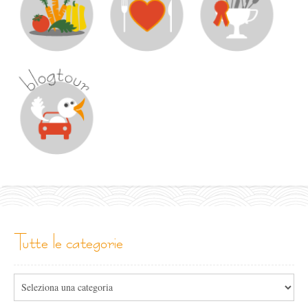
tutte le categorie
Tutte
le
categorie