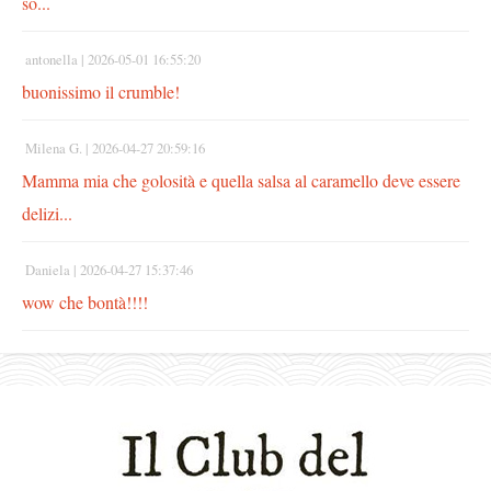
so...
antonella |
2026-05-01 16:55:20
buonissimo il crumble!
Milena G. |
2026-04-27 20:59:16
Mamma mia che golosità e quella salsa al caramello deve essere
delizi...
Daniela |
2026-04-27 15:37:46
wow che bontà!!!!