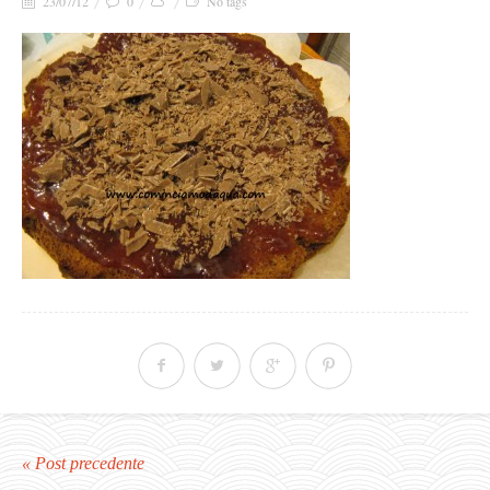
23/07/12
0
No tags
« Post precedente