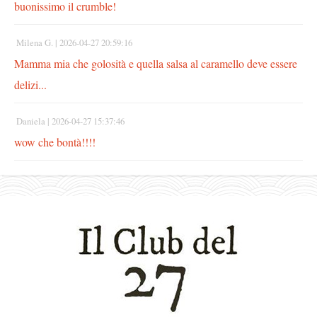
buonissimo il crumble!
Milena G. |
2026-04-27 20:59:16
Mamma mia che golosità e quella salsa al caramello deve essere
delizi...
Daniela |
2026-04-27 15:37:46
wow che bontà!!!!