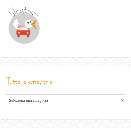
tutte le categorie
Tutte
le
categorie