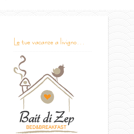
le tue vacanze a livigno…