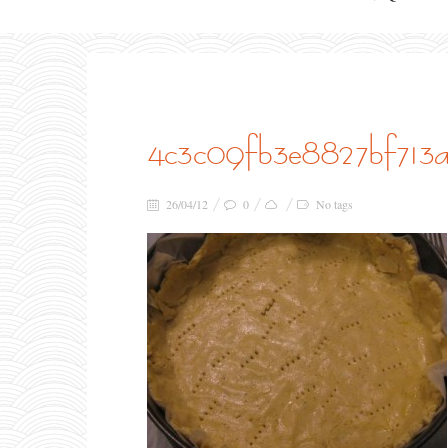
4c3c09fb3e8827bf713
26/04/12
0
No tags