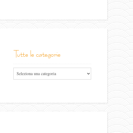
tutte le categorie
Tutte
le
categorie