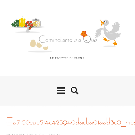
LE RICETTE DI ELENA
ea7150eae514c425940dacba01add3c0_me