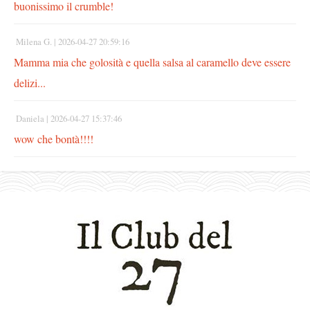
buonissimo il crumble!
Milena G. |
2026-04-27 20:59:16
Mamma mia che golosità e quella salsa al caramello deve essere
delizi...
Daniela |
2026-04-27 15:37:46
wow che bontà!!!!