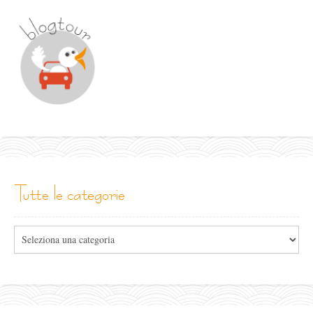
tutte le categorie
Tutte
le
categorie