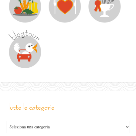
tutte le categorie
Tutte
le
categorie