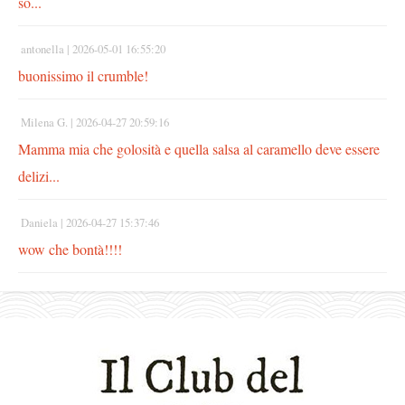
so...
antonella |
2026-05-01 16:55:20
buonissimo il crumble!
Milena G. |
2026-04-27 20:59:16
Mamma mia che golosità e quella salsa al caramello deve essere
delizi...
Daniela |
2026-04-27 15:37:46
wow che bontà!!!!